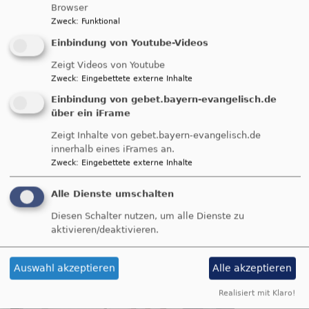
verschiedenen kulturellen Veranstaltungen auf.
Browser
Zweck
:
Funktional
Größere Projekte bilden die eigenen Konzerte, die
Einbindung von Youtube-Videos
der Chor immer wieder gibt. Auch für diesen
Sommer 2020 hatten wir ein Konzert geplant,
Zeigt Videos von Youtube
welches wir wegen der Corona-Pandemie leider
Zweck
:
Eingebettete externe Inhalte
ausfallen lassen müssen. Zur Vorbereitung der
Einbindung von gebet.bayern-evangelisch.de
Konzerte treffen wir uns etwa einmal im Jahr zu
über ein iFrame
einem Probenwochenende.
Zeigt Inhalte von gebet.bayern-evangelisch.de
innerhalb eines iFrames an.
Der Gospelchor der Friedenskirche Dachau wurde
Zweck
:
Eingebettete externe Inhalte
im Jahre 1994 von Anne Pfaehler gegründet und
von 1998 bis 2015 von Erich Unterholzner
Alle Dienste umschalten
ehrenamtlich geleitet. 2015 übernahm Julia Ebert
Diesen Schalter nutzen, um alle Dienste zu
die Leitung des Chores.
aktivieren/deaktivieren.
Haben
Sie Lust
Auswahl akzeptieren
Alle akzeptieren
Realisiert mit Klaro!