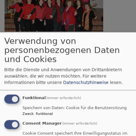
Bildrechte
Friedenskirche Dachau
Verwendung von
Dienstags, 19.30-21.00 Uhr (außer in den
Schulferien)
personenbezogenen Daten
im Gemeindesaal der Friedenskirche
und Cookies
Das Repertoire unseres Gospelchores ist vielseitig,
Bitte die Dienste und Anwendungen von Drittanbietern
es reicht von traditionellen Gospels und Spirituals,
auswählen, die wir nutzen möchten.
Für weitere
über Swing-, Jazz- und Popsongs bis hin zu
Informationen bitte unsere
Datenschutzhinweise
lesen.
afrikanischer, hebräischer und südamerikanischer
Musik.
Funktional
(immer erforderlich)
Wir wirken mit bei Gottesdiensten und
Speichern von Daten: Cookie für die Benutzersitzung
Zweck
:
Funktional
Kirchenfesten in der eigenen sowie in
Nachbargemeinden, gestalten Hochzeiten und
Consent Manager
(immer erforderlich)
ökumenische Gottesdienste und treten bei
Cookie Consent speichert Ihre Einwilligungsstatus im