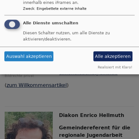
innerhalb eines iFrames an.
Zweck
:
Eingebettete externe Inhalte
Vikarin Simone Eberle
Alle Dienste umschalten
Ausbildungsregion
Diesen Schalter nutzen, um alle Dienste zu
aktivieren/deaktivieren.
München Nord
Mobil: 0155 / 650 898 84
Auswahl akzeptieren
Alle akzeptieren
E-Mail:
Realisiert mit Klaro!
simone.eberle@elkb.de
Bildrechte
privat
(
zum Willkommensartikel
)
Diakon Enrico Hellmuth
Gemeindereferent für die
regionale Jugendarbeit