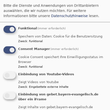
Bitte die Dienste und Anwendungen von Drittanbietern
auswählen, die wir nutzen möchten.
Für weitere
Informationen bitte unsere
Datenschutzhinweise
lesen.
Funktional
(immer erforderlich)
Pfarrerin Anne Mika
Speichern von Daten: Cookie für die Benutzersitzung
Zweck
:
Funktional
Dachau und Schwerpunkt Familienarbeit
Consent Manager
(immer erforderlich)
Uhdestraße 2, 85221 Dachau
Cookie Consent speichert Ihre Einwilligungsstatus im
Browser
Mobil: 0170 / 70 80 331
Zweck
:
Funktional
E-Mail:
anne.mika@elkb.de
Einbindung von Youtube-Videos
Zeigt Videos von Youtube
Freier Tag: i.d.R. Freitag
Zweck
:
Eingebettete externe Inhalte
Einbindung von gebet.bayern-evangelisch.de
über ein iFrame
Zeigt Inhalte von gebet.bayern-evangelisch.de