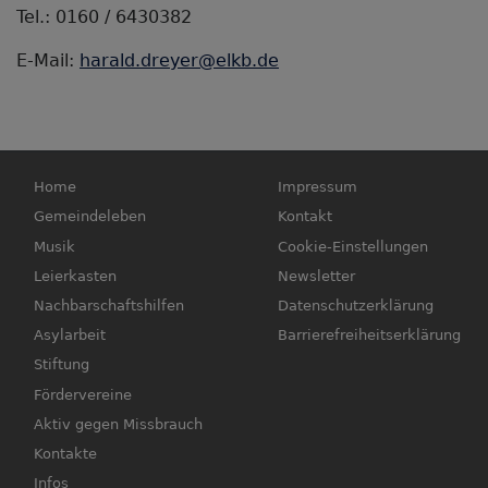
Tel.: 0160 / 6430382
E-Mail:
harald.dreyer@elkb.de
Hauptnavigation
Fußbereichsmenü
Home
Impressum
Gemeindeleben
Kontakt
Musik
Cookie-Einstellungen
Leierkasten
Newsletter
Nachbarschaftshilfen
Datenschutzerklärung
Asylarbeit
Barrierefreiheitserklärung
Stiftung
Fördervereine
Aktiv gegen Missbrauch
Kontakte
Infos