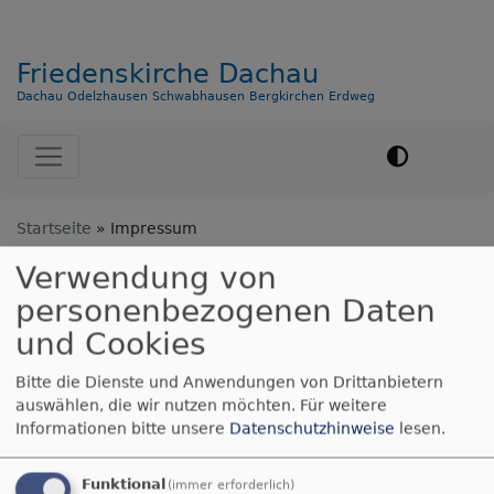
Friedenskirche Dachau
Dachau Odelzhausen Schwabhausen Bergkirchen Erdweg
Hauptnavigation
Startseite
Impressum
Verwendung von
personenbezogenen Daten
Impressum
und Cookies
Bitte die Dienste und Anwendungen von Drittanbietern
Die Evangelisch-Lutherische Kirchengemeinde
auswählen, die wir nutzen möchten.
Für weitere
Friedenskirche Dachau ist Teil der Evangelisch-
Informationen bitte unsere
Datenschutzhinweise
lesen.
Lutherischen Kirche in Bayern und in dieser Teil im
Dekanat München. Ihr Gemeindegebiet erstreckt
Funktional
(immer erforderlich)