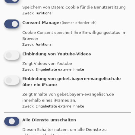
sich über große Teile Dachaus weit hinaus in den
Speichern von Daten: Cookie für die Benutzersitzung
Westen des Landkreises: Bergkirchen,
Zweck
:
Funktional
Schwabhausen, Erdweg und Odelzhausen sind
Consent Manager
(immer erforderlich)
zugehörige Gebiete.
Cookie Consent speichert Ihre Einwilligungsstatus im
In der Kirchengemeinde finden Personen aller
Browser
Generationen Angebote für Gemeinschaft,
Zweck
:
Funktional
Spiritualität, Bildung, Kultur, Diakonie, Seelsorge,
Einbindung von Youtube-Videos
Lebensbegleitung und Beratung.
Zeigt Videos von Youtube
Angaben gemäß §5 DDG:
Zweck
:
Eingebettete externe Inhalte
Einbindung von gebet.bayern-evangelisch.de
www.friedenskirche-dachau.de
ist ein Angebot von
über ein iFrame
Zeigt Inhalte von gebet.bayern-evangelisch.de
Evang.-Luth. Friedenskirche Dachau
innerhalb eines iFrames an.
Uhdestraße 2
Zweck
:
Eingebettete externe Inhalte
85221 Dachau
Tel: 08131-87958
Alle Dienste umschalten
pfarramt.dachau-friedenskirche@elkb.de
Diesen Schalter nutzen, um alle Dienste zu